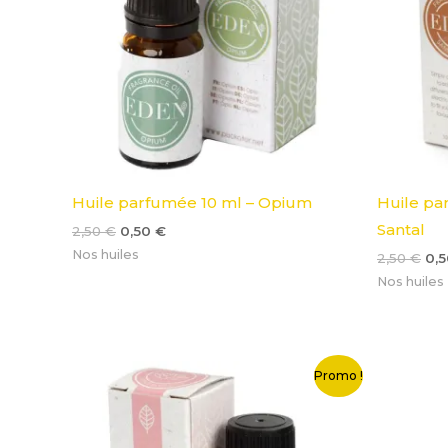
Huile parfumée 10 ml – Opium
Huile pa
Santal
2,50
€
0,50
€
Nos huiles
2,50
€
0,
Nos huiles
Le
Le
L
Promo !
prix
prix
pr
initial
actuel
in
était :
est :
ét
2,50 €.
0,50 €.
2