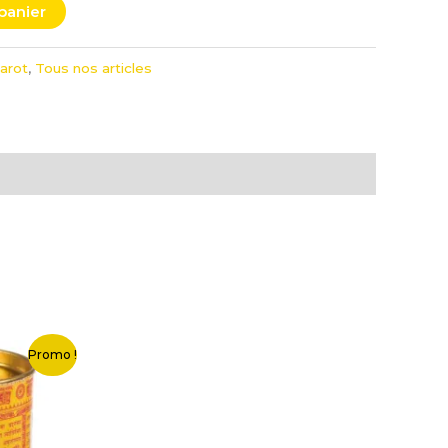
panier
arot
,
Tous nos articles
Promo !