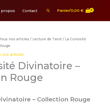
Rechercher
Panier/
0,00
€
 propos
Contact
e
Tous nos articles
/
Lecture de Tarot
/ La Curiosité
rix
 Rouge
ctuel
 nos articles
st :
ité Divinatoire –
,00 €.
on Rouge
Divinatoire – Collection Rouge