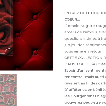
ENTREZ DE LE BOUDOI
COEUR…
L’ oracle Augure rouge
amers de l’amour avec
questions intimes à tr
,un jeu des sentiments
vous aime en retour…
CETTE COLLECTION 
DANS TOUTE SA COMP
Espoir d’un sentiment 
rencontre…mais aussi d
révèlent au fil des car
D’ afféteries en Lénité
les Gourgandins.En agi
trouverez peut-être vo