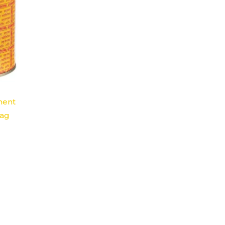
ment
Nag