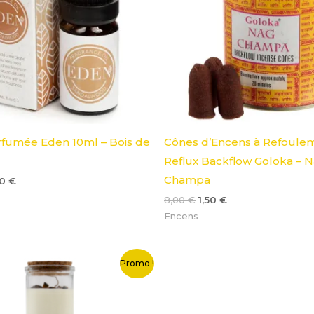
rfumée Eden 10ml – Bois de
Cônes d’Encens à Refoule
Reflux Backflow Goloka – 
Champa
50
€
8,00
€
1,50
€
Encens
e
Le
Promo !
ix
prix
itial
actuel
ait :
est :
0,00 €.
10,00 €.