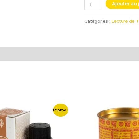
Ajouter au 
Catégories :
Lecture de T
Le
Le
Le
Promo !
x
prix
prix
prix
ial
actuel
initial
actuel
t :
est :
était :
est :
0 €.
0,50 €.
8,00 €.
1,50 €.