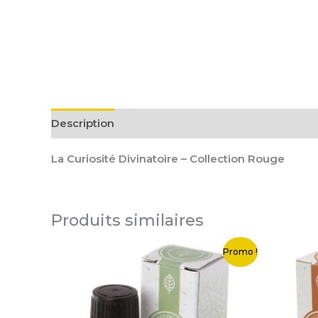
Description
Informations complémentaires
La Curiosité Divinatoire – Collection Rouge
Produits similaires
Le
Le
Le
Promo !
prix
prix
pri
initial
actuel
init
était :
est :
étai
2,50 €.
0,50 €.
2,5