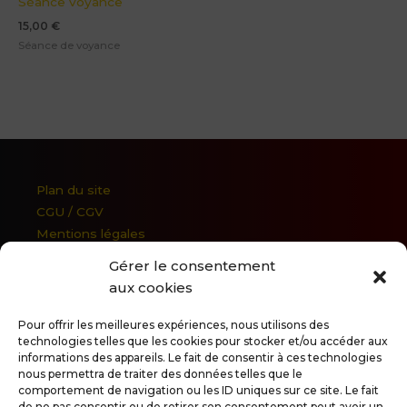
Séance voyance
15,00
€
Séance de voyance
Plan du site
CGU / CGV
Mentions légales
Politique de confidentialité
Gérer le consentement
Charte de déontologie de l’INAD
aux cookies
Mail:
loeildhorus@yahoo.fr
Pour offrir les meilleures expériences, nous utilisons des
Tél: 06 15 12 60 92
technologies telles que les cookies pour stocker et/ou accéder aux
Horaires: 10h00 - 18h00
informations des appareils. Le fait de consentir à ces technologies
Du lundi au Vendredi
nous permettra de traiter des données telles que le
comportement de navigation ou les ID uniques sur ce site. Le fait
de ne pas consentir ou de retirer son consentement peut avoir un