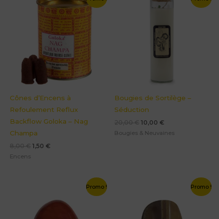
prix
prix
prix
prix
initial
actuel
initial
actuel
était :
est :
était :
est :
8,00 €.
1,50 €.
20,00 €.
10,00 €.
Cônes d’Encens à
Bougies de Sortilège –
Refoulement Reflux
Séduction
Backflow Goloka – Nag
20,00
€
10,00
€
Champa
Bougies & Neuvaines
8,00
€
1,50
€
Encens
Le
Le
Le
Le
Promo !
Promo !
prix
prix
prix
prix
initial
actuel
initial
actuel
était :
est :
était :
est :
4,00 €.
0,50 €.
3,00 €.
0,50 €.