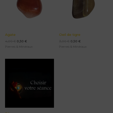
Agate
Oeil de tigre
4,00
€
0,50
€
3,00
€
0,50
€
Pierres & Minéraux
Pierres & Minéraux