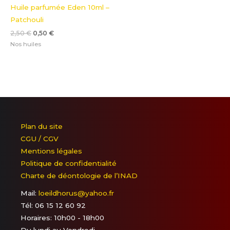
Huile parfumée Eden 10ml –
Patchouli
2,50
€
0,50
€
Nos huiles
Plan du site
CGU / CGV
Mentions légales
Politique de confidentialité
Charte de déontologie de l’INAD
Mail:
loeildhorus@yahoo.fr
Tél: 06 15 12 60 92
Horaires: 10h00 - 18h00
Du lundi au Vendredi