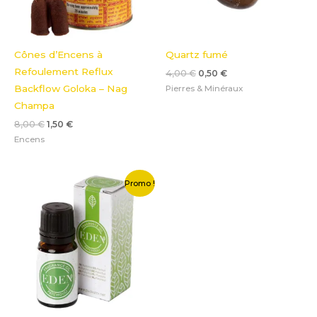
Cônes d’Encens à
Quartz fumé
Refoulement Reflux
4,00
€
0,50
€
Backflow Goloka – Nag
Pierres & Minéraux
Champa
8,00
€
1,50
€
Encens
Le
Le
Promo !
prix
prix
initial
actuel
était :
est :
2,50 €.
0,50 €.