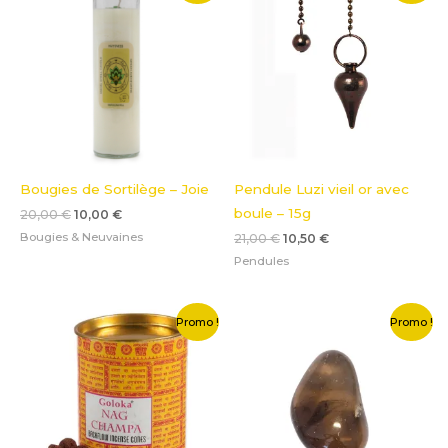
initial
actuel
initial
actuel
était :
est :
était :
est :
20,00 €.
10,00 €.
21,00 €.
10,50 €.
Bougies de Sortilège – Joie
Pendule Luzi vieil or avec
boule – 15g
20,00
€
10,00
€
Bougies & Neuvaines
21,00
€
10,50
€
Pendules
Le
Le
Le
Le
Promo !
Promo !
prix
prix
prix
prix
initial
actuel
initial
actuel
était :
est :
était :
est :
8,00 €.
1,50 €.
4,00 €.
0,50 €.