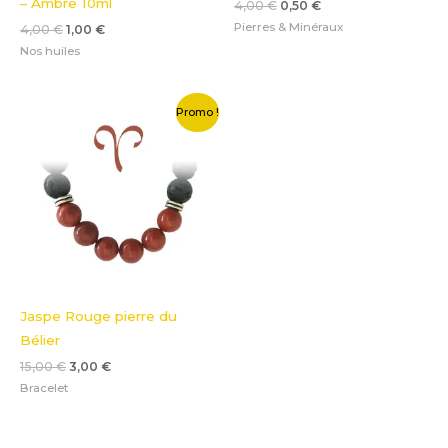
– Ambre 10ml
4,00
€
0,50
€
Pierres & Minéraux
4,00
€
1,00
€
Nos huiles
Le
Le
Promo !
prix
prix
initial
actuel
était :
est :
15,00 €.
3,00 €.
Jaspe Rouge pierre du
Bélier
15,00
€
3,00
€
Bracelet