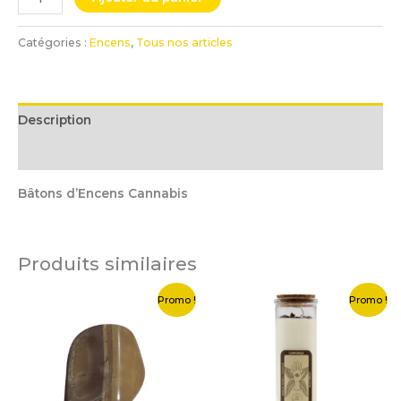
Catégories :
Encens
,
Tous nos articles
Description
Informations complémentaires
Bâtons d’Encens Cannabis
Produits similaires
Le
Le
Le
Le
Promo !
Promo !
prix
prix
prix
prix
initial
actuel
initial
actuel
était :
est :
était :
est :
3,00 €.
0,50 €.
20,00 €.
10,00 €.