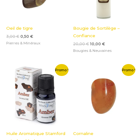
Oeil de tigre
Bougie de Sortilège –
Confiance
3,00
€
0,50
€
Pierres & Minéraux
20,00
€
10,00
€
Bougies & Neuvaines
Le
Le
Le
Le
Promo !
Promo !
prix
prix
prix
prix
initial
actuel
initial
actuel
était :
est :
était :
est :
4,00 €.
1,00 €.
4,00 €.
0,50 €.
Huile Aromatique Stamford
Cornaline