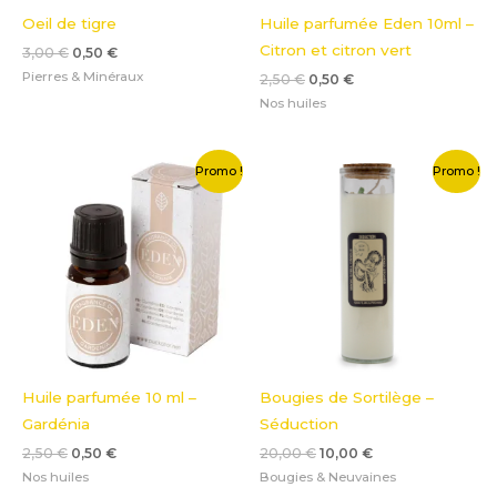
Oeil de tigre
Huile parfumée Eden 10ml –
Citron et citron vert
3,00
€
0,50
€
Pierres & Minéraux
2,50
€
0,50
€
Nos huiles
Le
Le
Le
Le
Promo !
Promo !
prix
prix
prix
prix
initial
actuel
initial
actuel
était :
est :
était :
est :
2,50 €.
0,50 €.
20,00 €.
10,00 €.
Huile parfumée 10 ml –
Bougies de Sortilège –
Gardénia
Séduction
2,50
€
0,50
€
20,00
€
10,00
€
Nos huiles
Bougies & Neuvaines