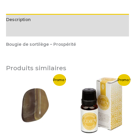
Description
Informations complémentaires
Bougie de sortilège – Prospérité
Produits similaires
Le
Le
Le
Le
Promo !
Promo !
prix
prix
prix
prix
initial
actuel
initial
actuel
était :
est :
était :
est :
3,00 €.
0,50 €.
2,50 €.
0,50 €.