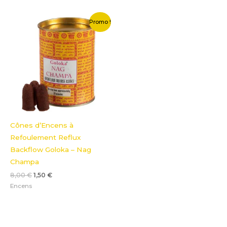
Le
Le
Promo !
prix
prix
initial
actuel
était :
est :
8,00 €.
1,50 €.
Cônes d’Encens à
Refoulement Reflux
Backflow Goloka – Nag
Champa
8,00
€
1,50
€
Encens