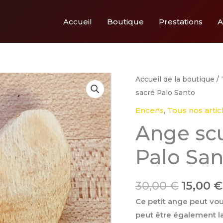
Accueil
Boutique
Prestations
A
Le
quantité
Accueil de la boutique
/
prix
de
sacré Palo Santo
initial
Ange
Encens
,
Tous nos artic
était :
sculpté
Ange scu
30,00 €
en
bois
Palo San
sacré
Palo
30,00
€
15,00
€
Santo
Ce petit ange peut vou
peut être également l