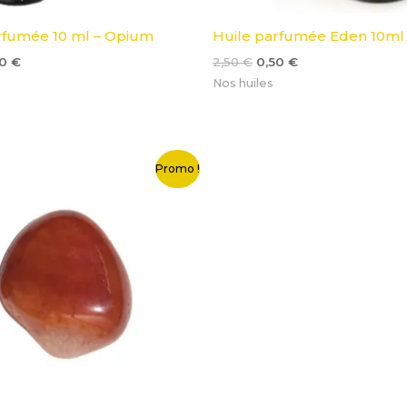
rfumée 10 ml – Opium
Huile parfumée Eden 10ml 
50
€
2,50
€
0,50
€
Nos huiles
Le
Promo !
x
prix
ial
actuel
t :
est :
0 €.
0,50 €.