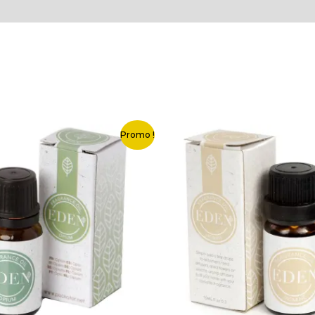
Le
Le
Le
Promo !
x
prix
prix
prix
ial
actuel
initial
actuel
t :
est :
était :
est :
0 €.
0,50 €.
2,50 €.
0,50 €.