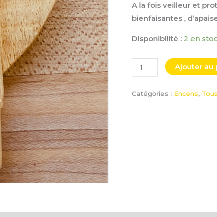
A la fois veilleur et p
bienfaisantes , d’apai
Disponibilité :
2 en sto
Ajouter au 
Catégories :
Encens
,
Tous