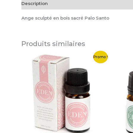
Description
Informations complémentaires
Ange sculpté en bois sacré Palo Santo
Produits similaires
Le
Le
Le
Promo !
prix
prix
pri
initial
actuel
init
était :
est :
étai
2,50 €.
0,50 €.
2,5