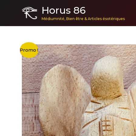
Aller
Horus 86
au
Médiumnité, Bien être & Articles ésotériques
contenu
Promo !