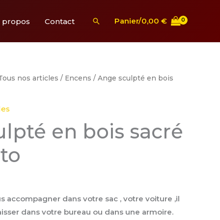
Rechercher
Panier/
0,00
€
 propos
Contact
Le
Tous nos articles
/
Encens
/ Ange sculpté en bois
prix
actuel
les
est :
lpté en bois sacré
.
15,00 €.
to
s accompagner dans votre sac , votre voiture ,il
aisser dans votre bureau ou dans une armoire.