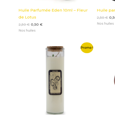
Huile Parfumée Eden 10ml – Fleur
Huile pa
de Lotus
2,50
€
0,
Nos huiles
2,50
€
0,50
€
Nos huiles
Le
Le
Le
Promo !
prix
prix
pri
initial
actuel
init
était :
est :
étai
20,00 €.
10,00 €.
4,0