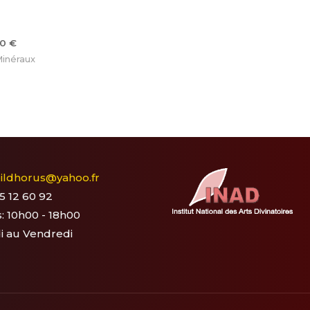
50
€
Minéraux
eildhorus@yahoo.fr
15 12 60 92
: 10h00 - 18h00
i au Vendredi