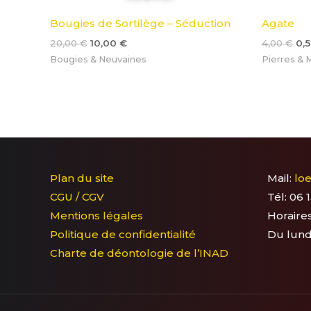
Bougies de Sortilège – Séduction
Agate
20,00
€
10,00
€
4,00
€
0,
Bougies & Neuvaines
Pierres & 
Plan du site
Mail:
lo
CGU / CGV
Tél: 06 
Mentions légales
Horaires
Politique de confidentialité
Du lund
Charte de déontologie de l’INAD